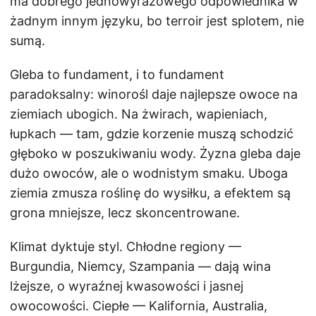
ma dobrego jednowyrazowego odpowiednika w
żadnym innym języku, bo terroir jest splotem, nie
sumą.
Gleba to fundament, i to fundament
paradoksalny: winorośl daje najlepsze owoce na
ziemiach ubogich. Na żwirach, wapieniach,
łupkach — tam, gdzie korzenie muszą schodzić
głęboko w poszukiwaniu wody. Żyzna gleba daje
dużo owoców, ale o wodnistym smaku. Uboga
ziemia zmusza roślinę do wysiłku, a efektem są
grona mniejsze, lecz skoncentrowane.
Klimat dyktuje styl. Chłodne regiony —
Burgundia, Niemcy, Szampania — dają wina
lżejsze, o wyraźnej kwasowości i jasnej
owocowości. Ciepłe — Kalifornia, Australia,