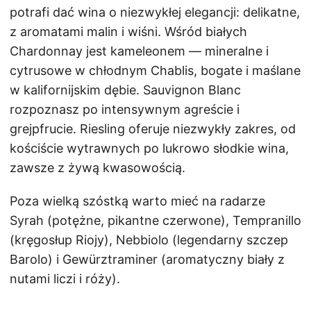
potrafi dać wina o niezwykłej elegancji: delikatne,
z aromatami malin i wiśni. Wśród białych
Chardonnay jest kameleonem — mineralne i
cytrusowe w chłodnym Chablis, bogate i maślane
w kalifornijskim dębie. Sauvignon Blanc
rozpoznasz po intensywnym agreście i
grejpfrucie. Riesling oferuje niezwykły zakres, od
kościście wytrawnych po lukrowo słodkie wina,
zawsze z żywą kwasowością.
Poza wielką szóstką warto mieć na radarze
Syrah (potężne, pikantne czerwone), Tempranillo
(kręgosłup Riojy), Nebbiolo (legendarny szczep
Barolo) i Gewürztraminer (aromatyczny biały z
nutami liczi i róży).