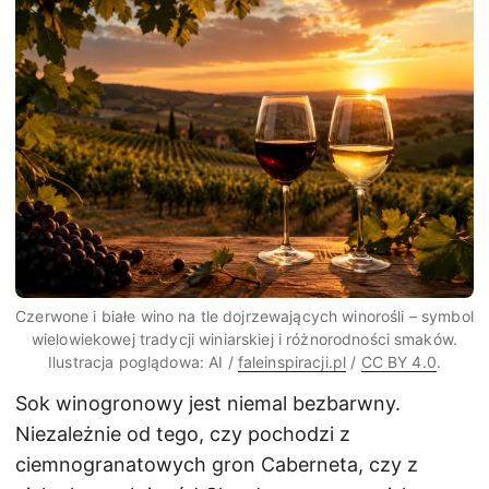
Czerwone i białe wino na tle dojrzewających winorośli – symbol
wielowiekowej tradycji winiarskiej i różnorodności smaków.
Ilustracja poglądowa: AI /
faleinspiracji.pl
/
CC BY 4.0
.
Sok winogronowy jest niemal bezbarwny.
Niezależnie od tego, czy pochodzi z
ciemnogranatowych gron Caberneta, czy z