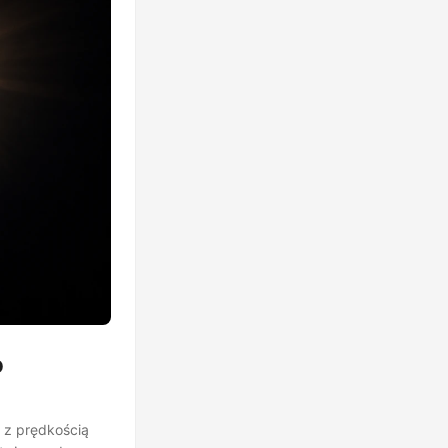
o
 z prędkością