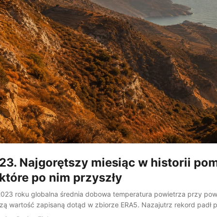
23. Najgorętszy miesiąc w historii pom
, które po nim przyszły
2023 roku globalna średnia dobowa temperatura powietrza przy pow
szą wartość zapisaną dotąd w zbiorze ERA5. Nazajutrz rekord padł
, aż do 6 lipca, kiedy planetarny termometr zatrzymał się na 17,08°