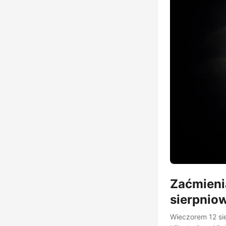
Zaćmienia
sierpnio
Wieczorem 12 si