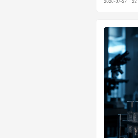
2026-07-27
22 
następne trzy i 
roku, wynoszące
sam miesiąc wygl