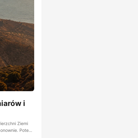
iarów i
ierzchni Ziemi
 ponownie. Potem
C. Przez