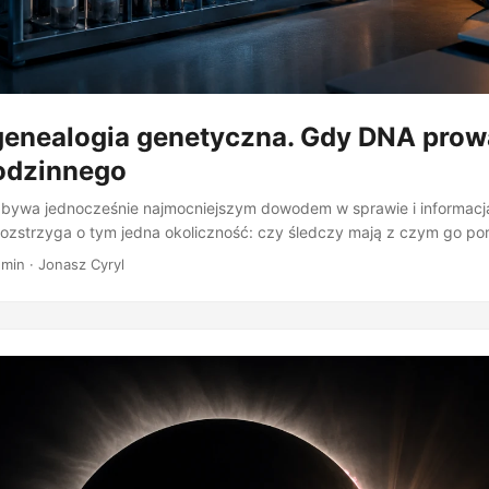
genealogia genetyczna. Gdy DNA prow
odzinnego
y bywa jednocześnie najmocniejszym dowodem w sprawie i informacj
ozstrzyga o tym jedna okoliczność: czy śledczy mają z czym go po
inalistyka opierała się na prostym schemacie. Z miejsca zdarzenia 
min · Jonasz Cyryl
torium oznacza profil genetyczny, potem następuje porównanie z pr
bo z zasobem policyjnej bazy danych. Mechanizm działa znakomicie
a w tej bazie figuruje. Kiedy nie figuruje, postępowanie grzęźnie, 
enetyczny bardzo dobrej jakości. Wiadomo, że pochodzi od sprawcy.