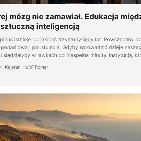
órej mózg nie zamawiał. Edukacja międ
sztuczną inteligencją
ens istnieje od jakichś trzystu tysięcy lat. Powszechny 
 ponad dwa i pół stulecia. Gdyby sprowadzić dzieje nasze
ci siedziałyby w ławkach od niespełna minuty. Instytucja, kt
k powietrze, jest więc świeżym wynalazkiem. Powstała w k
n · Kajetan „Kajo” Romer
etnym momencie i z powodów mających niewiele wspólnego
ec edukacji. Przez ostatnie trzy dekady neurobiologia, p
logia dostarczyły sporo twardych danych o tym, jak człow
Znaczna ich część kłóci się z organizacją przeciętnej lekcji.