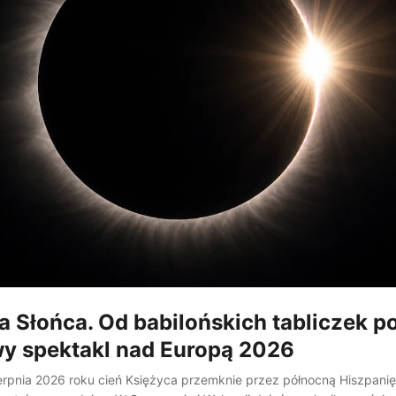
 Słońca. Od babilońskich tabliczek p
wy spektakl nad Europą 2026
erpnia 2026 roku cień Księżyca przemknie przez północną Hiszpanię