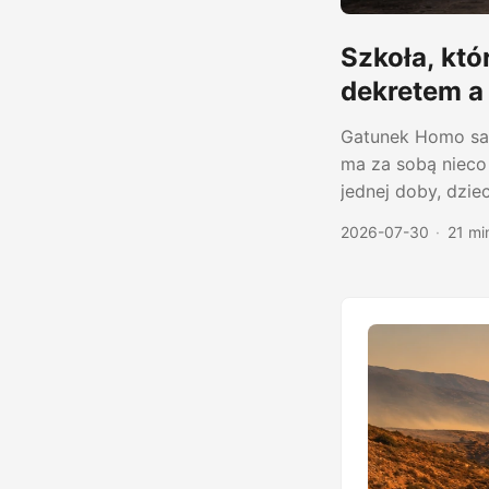
Szkoła, kt
dekretem a 
Gatunek Homo sapi
ma za sobą nieco
jednej doby, dzie
nam naturalna ja
2026-07-30
21 mi
miejscu, w konkr
oczekiwaniami wob
poznawcza i socjo
przyswaja wiedzę. 