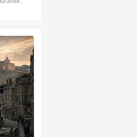
 tuż przed
pierwsze
ku. Polska
kazale: Księżyc
hodzie kraju. ...