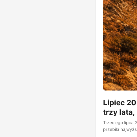
Lipiec 20
trzy lata
Trzeciego lipca 
przebiła najwyż
jeszcze dwa razy