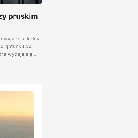
zy pruskim
obowiązek szkolny
go gatunku do
óra wydaje się
onkretnym
 z dzisiejszymi
sychologia
iek faktycznie
 ...