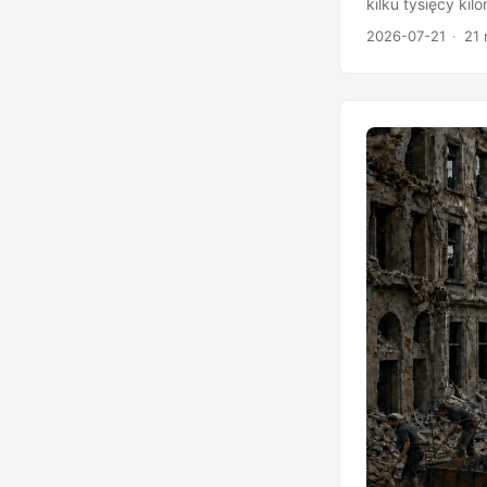
kilku tysięcy ki
zachodem, a nis
2026-07-21
21 
całkowite zaćmie
znajdzie się poz
schowa od około 