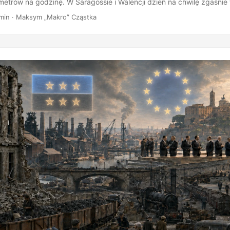
lometrów na godzinę. W Saragossie i Walencji dzień na chwilę zgaśnie
ko nad horyzontem rozbłyśnie perłowa korona słoneczna. Będzie to 
min · Maksym „Makro” Cząstka
nie Słońca widoczne z kontynentalnej Europy od 11 sierpnia 1999 ro
a wąskim pasem całkowitości, ale i u nas widowisko zapowiada się o
80 do blisko 90 procent średnicy słonecznej tarczy, najgłębiej na zac