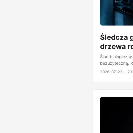
Śledcza 
drzewa r
Ślad biologiczn
bezużyteczną. R
trzy dekady krym
2026-07-22
23 
materiał, labora
podejrzanego al
poszukiwana osob
leży materiał g
kogo należy. ...