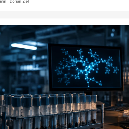
min · Dorian Ziel
pół tygodnia żaden dzień nie zszedł poniżej starego maksimum z 13 
go 16,80°C. Liczby z globalnych baz klimatycznych rzadko kogoś p
ądał jednak inaczej z poziomu ulicy. ...