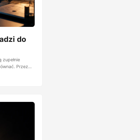
adzi do
ą zupełnie
równać. Przez
zabezpiecza się
óbką pobraną od
, dopóki
choć w aktach
 Nie wiadomo, do