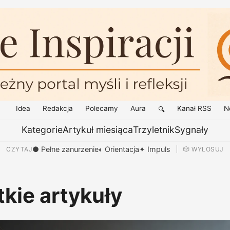
Idea
Redakcja
Polecamy
Aura
Kanał RSS
N
🔍
Kategorie
Artykuł miesiąca
Trzyletnik
Sygnały
● Pełne zanurzenie
◐ Orientacja
✦ Impuls
CZYTAJ
🎲 WYLOSUJ
kie artykuły