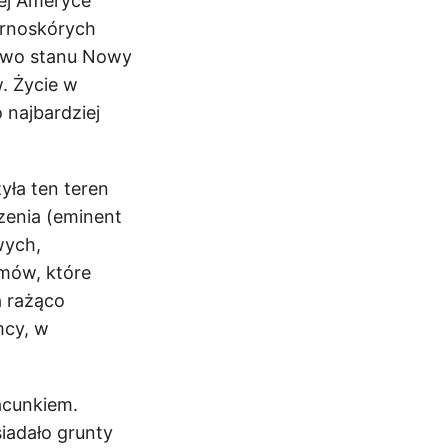
nej Ameryce
arnoskórych
rawo stanu Nowy
. Życie w
 najbardziej
yła ten teren
zenia (eminent
wych,
mów, które
a rażąco
mcy, w
acunkiem.
siadało grunty