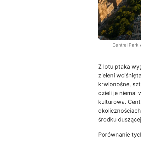
Central Park
Z lotu ptaka wy
zieleni wciśnię
krwionośne, szt
dzieli je niemal
kulturowa. Cent
okolicznościach
środku duszącej
Porównanie tych