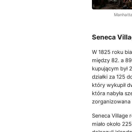
Manhatta
Seneca Vill
W 1825 roku bia
między 82. a 89.
kupującym był 2
działki za 125 d
który wykupił d
która nabyła sz
zorganizowana 
Seneca Village 
miało około 225