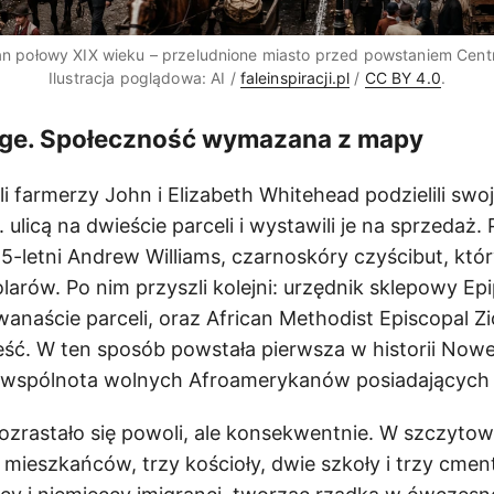
n połowy XIX wieku – przeludnione miasto przed powstaniem Centr
Ilustracja poglądowa: AI /
faleinspiracji.pl
/
CC BY 4.0
.
age. Społeczność wymazana z mapy
li farmerzy John i Elizabeth Whitehead podzielili swo
 ulicą na dwieście parceli i wystawili je na sprzedaż
5-letni Andrew Williams, czarnoskóry czyścibut, któr
olarów. Po nim przyszli kolejni: urzędnik sklepowy Ep
wanaście parceli, oraz African Methodist Episcopal Z
eść. W ten sposób powstała pierwsza w historii Now
wspólnota wolnych Afroamerykanów posiadających 
rozrastało się powoli, ale konsekwentnie. W szczyto
 mieszkańców, trzy kościoły, dwie szkoły i trzy cme