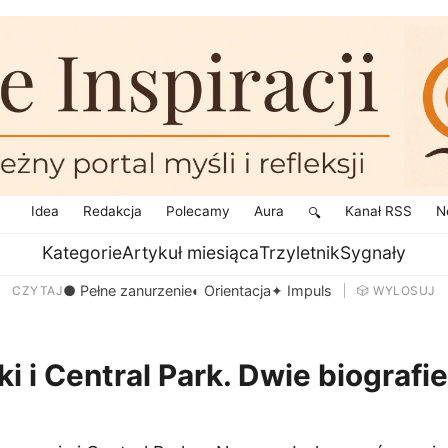
Idea
Redakcja
Polecamy
Aura
Kanał RSS
N
🔍
Kategorie
Artykuł miesiąca
Trzyletnik
Sygnały
● Pełne zanurzenie
◐ Orientacja
✦ Impuls
CZYTAJ
🎲 WYLOSUJ
ki i Central Park. Dwie biografie