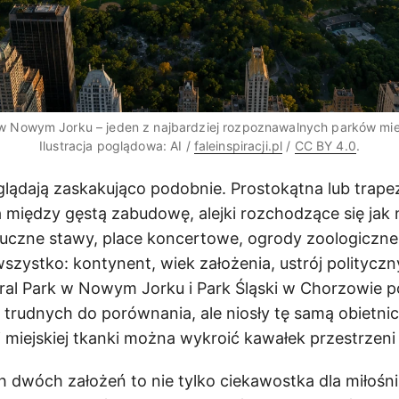
 w Nowym Jorku – jeden z najbardziej rozpoznawalnych parków miej
Ilustracja poglądowa: AI /
faleinspiracji.pl
/
CC BY 4.0
.
glądają zaskakująco podobnie. Prostokątna lub trape
ta między gęstą zabudowę, alejki rozchodzące się jak
uczne stawy, place koncertowe, ogrody zoologiczne.
 wszystko: kontynent, wiek założenia, ustrój polityczny
ral Park w Nowym Jorku i Park Śląski w Chorzowie 
 trudnych do porównania, ale niosły tę samą obietni
 miejskiej tkanki można wykroić kawałek przestrzeni
 dwóch założeń to nie tylko ciekawostka dla miłośn