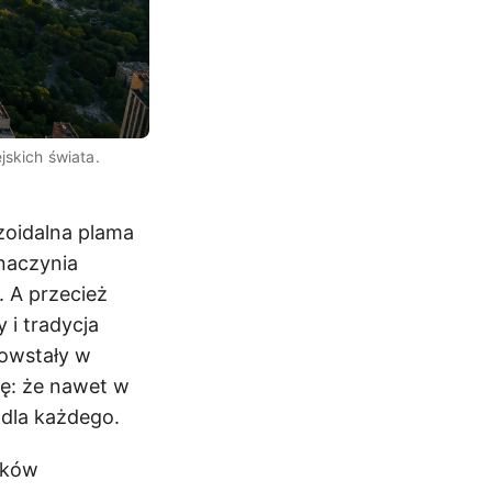
skich świata.
zoidalna plama
 naczynia
 A przecież
 i tradycja
powstały w
cę: że nawet w
 dla każdego.
ików