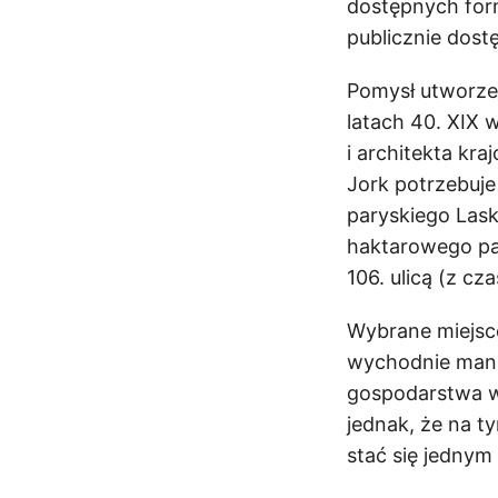
dostępnych form
publicznie dost
Pomysł utworze
latach 40. XIX 
i architekta k
Jork potrzebuje
paryskiego Lask
haktarowego pa
106. ulicą (z c
Wybrane miejsce
wychodnie manha
gospodarstwa wi
jednak, że na t
stać się jednym 