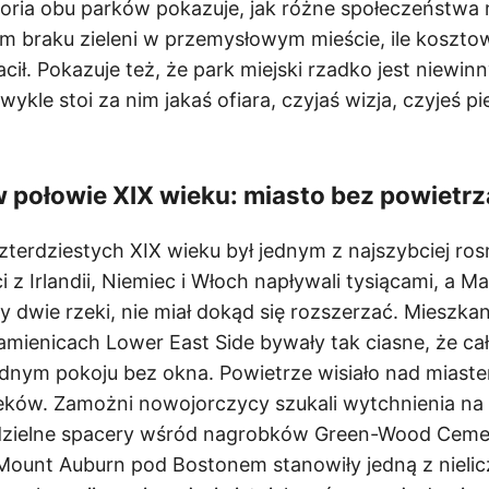
storia obu parków pokazuje, jak różne społeczeństwa
m braku zieleni w przemysłowym mieście, ile koszto
łacił. Pokazuje też, że park miejski rzadko jest niewi
kle stoi za nim jakaś ofiara, czyjaś wizja, czyjeś pi
 połowie XIX wieku: miasto bez powietrz
zterdziestych XIX wieku był jednym z najszybciej ro
i z Irlandii, Niemiec i Włoch napływali tysiącami, a M
y dwie rzeki, nie miał dokąd się rozszerzać. Mieszka
ienicach Lower East Side bywały tak ciasne, że cał
jednym pokoju bez okna. Powietrze wisiało nad miaste
ieków. Zamożni nowojorczycy szukali wytchnienia n
iedzielne spacery wśród nagrobków Green-Wood Ceme
Mount Auburn pod Bostonem stanowiły jedną z nieli