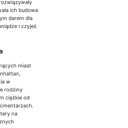
 rozwiązywały
wała ich budowa
nnym darem dla
eniądze i czyjeś
a
snących miast
anhattan,
nia w
e rodziny
m ciężkie od
a cmentarzach.
tery na
cznych