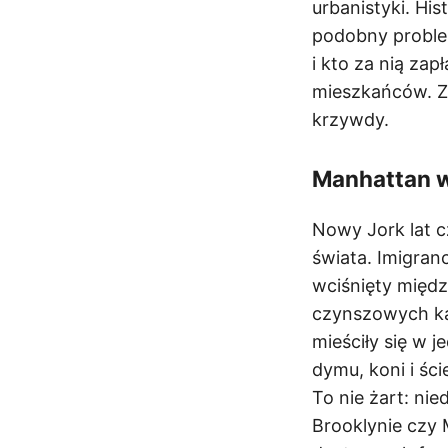
urbanistyki. Hi
podobny proble
i kto za nią zap
mieszkańców. Zwy
krzywdy.
Manhattan w
Nowy Jork lat c
świata. Imigranc
wciśnięty międz
czynszowych kam
mieściły się w 
dymu, koni i śc
To nie żart: n
Brooklynie czy 