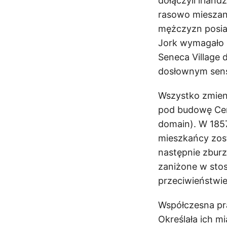
dołączyli irlan
rasowo mieszaną
mężczyzn posia
Jork wymagało 
Seneca Village 
dosłownym sens
Wszystko zmieni
pod budowę Cent
domain). W 185
mieszkańcy zos
następnie zburz
zaniżone w stos
przeciwieństwie 
Współczesna pr
Określała ich m