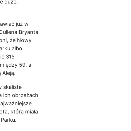
e duże,
awiać już w
 Cullena Bryanta
oni, że Nowy
arku albo
ie 315
między 59. a
 Aleją.
 skaliste
a ich obrzeżach
Najważniejsze
ta, która miała
 Parku.