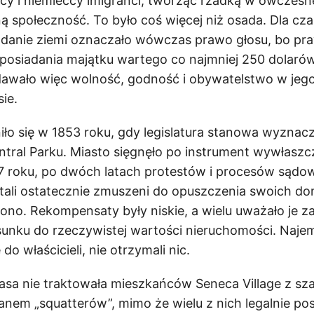
dzcy i niemieccy imigranci, tworząc rzadką w ówczes
 społeczność. To było coś więcej niż osada. Dla cz
danie ziemi oznaczało wówczas prawo głosu, bo p
posiadania majątku wartego co najmniej 250 dolarów
dawało więc wolność, godność i obywatelstwo w jego
ie.
ło się w 1853 roku, gdy legislatura stanowa wyznacz
ral Parku. Miasto sięgnęło po instrument wywłaszc
7 roku, po dwóch latach protestów i procesów sądo
tali ostatecznie zmuszeni do opuszczenia swoich do
ono. Rekompensaty były niskie, a wielu uważało je z
unku do rzeczywistej wartości nieruchomości. Naje
do właścicieli, nie otrzymali nic.
asa nie traktowała mieszkańców Seneca Village z sz
ianem „squatterów”, mimo że wielu z nich legalnie po