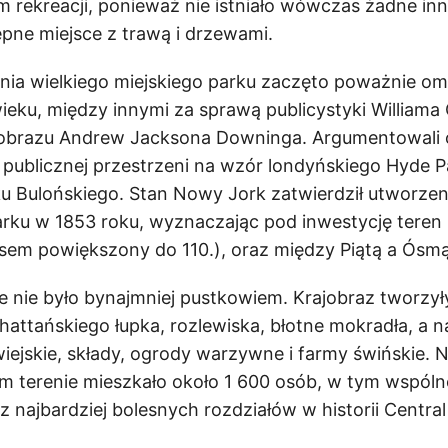
 rekreacji, ponieważ nie istniało wówczas żadne inn
ępne miejsce z trawą i drzewami.
nia wielkiego miejskiego parku zaczęto poważnie om
wieku, między innymi za sprawą publicystyki Williama
rajobrazu Andrew Jacksona Downinga. Argumentowali 
 publicznej przestrzeni na wzór londyńskiego Hyde P
u Bulońskiego. Stan Nowy Jork zatwierdził utworzen
rku w 1853 roku, wyznaczając pod inwestycję teren 
zasem powiększony do 110.), oraz między Piątą a Ósmą
 nie było bynajmniej pustkowiem. Krajobraz tworzyły
ttańskiego łupka, rozlewiska, błotne mokradła, a n
ejskie, składy, ogrody warzywne i farmy świńskie. 
ym terenie mieszkało około 1 600 osób, w tym wspólno
z najbardziej bolesnych rozdziałów w historii Central