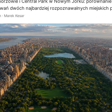
horzowie i Central Park w Nowym Jorku: porównanie h
zwań dwóch najbardziej rozpoznawalnych miejskich 
n · Marek Kesar