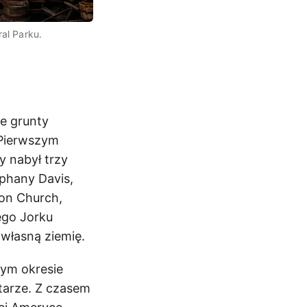
al Parku.
je grunty
. Pierwszym
y nabył trzy
iphany Davis,
ion Church,
ego Jorku
własną ziemię.
wym okresie
ntarze. Z czasem