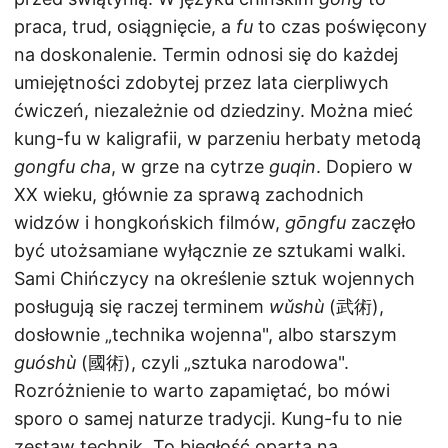
praca, trud, osiągnięcie, a
fu
to czas poświęcony
na doskonalenie. Termin odnosi się do każdej
umiejętności zdobytej przez lata cierpliwych
ćwiczeń, niezależnie od dziedziny. Można mieć
kung-fu w kaligrafii, w parzeniu herbaty metodą
gongfu cha
, w grze na cytrze
guqin
. Dopiero w
XX wieku, głównie za sprawą zachodnich
widzów i hongkońskich filmów,
gōngfu
zaczęło
być utożsamiane wyłącznie ze sztukami walki.
Sami Chińczycy na określenie sztuk wojennych
posługują się raczej terminem
wǔshù
(武術),
dosłownie „technika wojenna", albo starszym
guóshù
(國術), czyli „sztuka narodowa".
Rozróżnienie to warto zapamiętać, bo mówi
sporo o samej naturze tradycji. Kung-fu to nie
zestaw technik. To biegłość oparta na