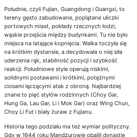
Południe, czyli Fujian, Guangdong i Guangxi, to
tereny gęsto zabudowane, poplątane uliczki
portowych miast, pokłady rzecznych łodzi,
wąskie przejścia między budynkami. Tu nie było
miejsca na latające kopnięcia. Walka toczyła się
na krótkim dystansie, a decydowała o niej siła
uderzenia rąk, stabilność pozycji i szybkość
reakcji. Południowe style operują niskimi,
solidnymi postawami i krótkimi, potężnymi
ciosami łączącymi atak z obroną. Najbardziej
znane to pięć stylów rodzinnych (Choy Gar,
Hung Ga, Lau Gar, Li i Mok Gar) oraz Wing Chun,
Choy Li Fut i biały żuraw z Fujianu.
Historia tego podziału ma też wymiar polityczny.
Gdy w 1644 roku Mandżurowie obalili dynastię