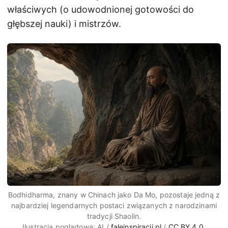
właściwych (o udowodnionej gotowości do
głębszej nauki) i mistrzów.
Bodhidharma, znany w Chinach jako Da Mo, pozostaje jedną z
najbardziej legendarnych postaci związanych z narodzinami
tradycji Shaolin.
Ilustracja poglądowa: AI /
faleinspiracji.pl
/
CC BY 4.0
.