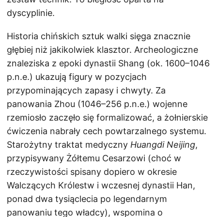
dyscyplinie.
Historia chińskich sztuk walki sięga znacznie
głębiej niż jakikolwiek klasztor. Archeologiczne
znaleziska z epoki dynastii Shang (ok. 1600–1046
p.n.e.) ukazują figury w pozycjach
przypominających zapasy i chwyty. Za
panowania Zhou (1046–256 p.n.e.) wojenne
rzemiosło zaczęło się formalizować, a żołnierskie
ćwiczenia nabrały cech powtarzalnego systemu.
Starożytny traktat medyczny
Huangdi Neijing
,
przypisywany Żółtemu Cesarzowi (choć w
rzeczywistości spisany dopiero w okresie
Walczących Królestw i wczesnej dynastii Han,
ponad dwa tysiąclecia po legendarnym
panowaniu tego władcy), wspomina o