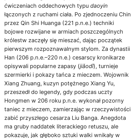
ćwiczeniach oddechowych typu
daoyin
łączonych z ruchami ciała. Po zjednoczeniu Chin
przez Qin Shi Huanga (221 p.n.e.) techniki
bojowe rozwijane w armiach poszczególnych
królestw zaczęły się mieszać, dając początek
pierwszym rozpoznawalnym stylom. Za dynastii
Han (206 p.n.e.–220 n.e.) cesarscy kronikarze
opisywali popularne zapasy (
jiǎodǐ
), turnieje
szermierki i pokazy tańca z mieczem. Wojownik
Xiang Zhuang, kuzyn potężnego Xiang Yu,
przeszedł do legendy, gdy podczas uczty
Hongmen w 206 roku p.n.e. wykonał pozorny
taniec z mieczem, zamierzając w rzeczywistości
zabić przyszłego cesarza Liu Banga. Anegdota
ma gruby naddatek literackiego retuszu, ale
pokazuje, jak głęboko sztuki walki wnikały w