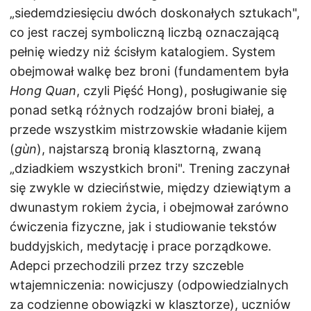
„siedemdziesięciu dwóch doskonałych sztukach",
co jest raczej symboliczną liczbą oznaczającą
pełnię wiedzy niż ścisłym katalogiem. System
obejmował walkę bez broni (fundamentem była
Hong Quan
, czyli Pięść Hong), posługiwanie się
ponad setką różnych rodzajów broni białej, a
przede wszystkim mistrzowskie władanie kijem
(
gùn
), najstarszą bronią klasztorną, zwaną
„dziadkiem wszystkich broni". Trening zaczynał
się zwykle w dzieciństwie, między dziewiątym a
dwunastym rokiem życia, i obejmował zarówno
ćwiczenia fizyczne, jak i studiowanie tekstów
buddyjskich, medytację i prace porządkowe.
Adepci przechodzili przez trzy szczeble
wtajemniczenia: nowicjuszy (odpowiedzialnych
za codzienne obowiązki w klasztorze), uczniów