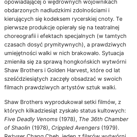
opowiadającej o wędrownych wojownikach
obdarzonych nadludzkimi zdolnościami i
kierujących się kodeksem rycerskiej cnoty. Te
pierwsze produkcje opierały się na teatralnej
choreografii i efektach specjalnych (w tamtych
czasach dosyć prymitywnych), a prawdziwych
umiejętności walki w nich brakowało. Sytuacja
zmieniła się za sprawą hongkońskich wytwórni
Shaw Brothers i Golden Harvest, które od lat
sześćdziesiątych zaczęły obsadzać w swoich
filmach prawdziwych artystów sztuk walki.
Shaw Brothers wyprodukował setki filmów, z
których kilkadziesiąt zyskało status kultowych:
Five Deadly Venoms
(1978),
The 36th Chamber
of Shaolin
(1978),
Crippled Avengers
(1979).
Reżyser Chang Cheh, jeden z filarów wytwórni,