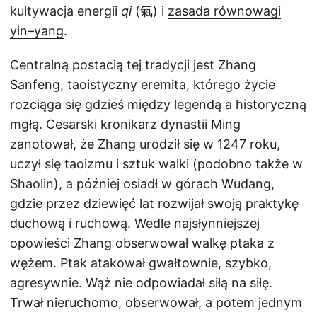
kultywacja energii
qi
(氣) i
zasada równowagi
yin–yang
.
Centralną postacią tej tradycji jest Zhang
Sanfeng, taoistyczny eremita, którego życie
rozciąga się gdzieś między legendą a historyczną
mgłą. Cesarski kronikarz dynastii Ming
zanotował, że Zhang urodził się w 1247 roku,
uczył się taoizmu i sztuk walki (podobno także w
Shaolin), a później osiadł w górach Wudang,
gdzie przez dziewięć lat rozwijał swoją praktykę
duchową i ruchową. Wedle najsłynniejszej
opowieści Zhang obserwował walkę ptaka z
wężem. Ptak atakował gwałtownie, szybko,
agresywnie. Wąż nie odpowiadał siłą na siłę.
Trwał nieruchomo, obserwował, a potem jednym