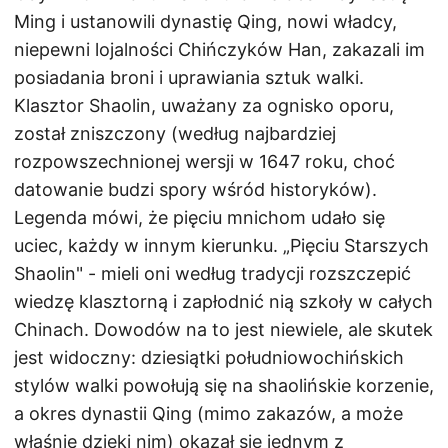
Ming i ustanowili dynastię Qing, nowi władcy,
niepewni lojalności Chińczyków Han, zakazali im
posiadania broni i uprawiania sztuk walki.
Klasztor Shaolin, uważany za ognisko oporu,
został zniszczony (według najbardziej
rozpowszechnionej wersji w 1647 roku, choć
datowanie budzi spory wśród historyków).
Legenda mówi, że pięciu mnichom udało się
uciec, każdy w innym kierunku. „Pięciu Starszych
Shaolin" - mieli oni według tradycji rozszczepić
wiedzę klasztorną i zapłodnić nią szkoły w całych
Chinach. Dowodów na to jest niewiele, ale skutek
jest widoczny: dziesiątki południowochińskich
stylów walki powołują się na shaolińskie korzenie,
a okres dynastii Qing (mimo zakazów, a może
właśnie dzięki nim) okazał się jednym z