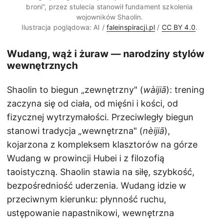
broni”, przez stulecia stanowił fundament szkolenia
wojowników Shaolin.
Ilustracja poglądowa: AI /
faleinspiracji.pl
/
CC BY 4.0
.
Wudang, wąż i żuraw — narodziny stylów
wewnętrznych
Shaolin to biegun „zewnętrzny" (
wàijiā
): trening
zaczyna się od ciała, od mięśni i kości, od
fizycznej wytrzymałości. Przeciwległy biegun
stanowi tradycja „wewnętrzna" (
nèijiā
),
kojarzona z kompleksem klasztorów na górze
Wudang w prowincji Hubei i z filozofią
taoistyczną. Shaolin stawia na siłę, szybkość,
bezpośredniość uderzenia. Wudang idzie w
przeciwnym kierunku: płynność ruchu,
ustępowanie napastnikowi, wewnętrzna