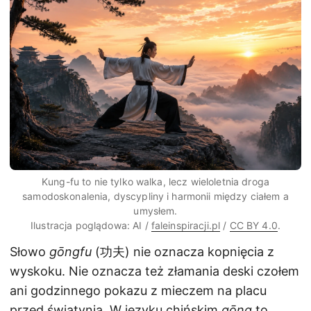
Kung-fu to nie tylko walka, lecz wieloletnia droga
samodoskonalenia, dyscypliny i harmonii między ciałem a
umysłem.
Ilustracja poglądowa: AI /
faleinspiracji.pl
/
CC BY 4.0
.
Słowo
gōngfu
(功夫) nie oznacza kopnięcia z
wyskoku. Nie oznacza też złamania deski czołem
ani godzinnego pokazu z mieczem na placu
przed świątynią. W języku chińskim
gōng
to