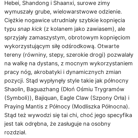
Hebei, Shandong i Shaanxi, surowe zimy
wymuszały grube, wielowarstwowe odzienie.
Ciężkie nogawice utrudniały szybkie kopnięcia
typu
snap kick
(z kolanem jako zawiasem), ale
sprzyjały zamaszystym, obrotowym kopnięciom
wykorzystującym siłę odśrodkową. Otwarte
tereny (równiny, stepy, szerokie drogi) pozwalały
na walkę na dystans, z mocnym wykorzystaniem
pracy nóg, akrobatyki i dynamicznych zmian
pozycji. Stąd wypłynęły style takie jak północny
Shaolin, Baguazhang (Dłoń Ośmiu Trygramów
(Symboli)), Bajiquan, Eagle Claw (Szpony Orła) i
Praying Mantis z Północy (Modliszka Północna).
Stąd też wywodzi się tai chi, choć jego specyfika
jest tak odrębna, że zasługuje na osobny
rozdział.