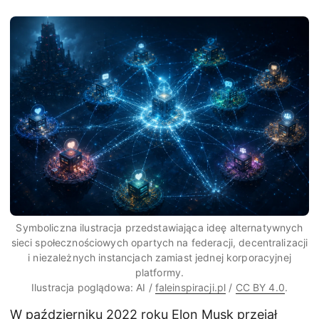
Symboliczna ilustracja przedstawiająca ideę alternatywnych
sieci społecznościowych opartych na federacji, decentralizacji
i niezależnych instancjach zamiast jednej korporacyjnej
platformy.
Ilustracja poglądowa: AI /
faleinspiracji.pl
/
CC BY 4.0
.
W październiku 2022 roku Elon Musk przejął