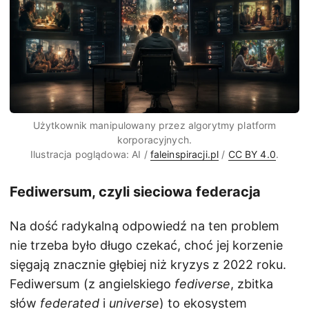
Użytkownik manipulowany przez algorytmy platform
korporacyjnych.
Ilustracja poglądowa: AI /
faleinspiracji.pl
/
CC BY 4.0
.
Fediwersum, czyli sieciowa federacja
Na dość radykalną odpowiedź na ten problem
nie trzeba było długo czekać, choć jej korzenie
sięgają znacznie głębiej niż kryzys z 2022 roku.
Fediwersum (z angielskiego
fediverse
, zbitka
słów
federated
i
universe
) to ekosystem