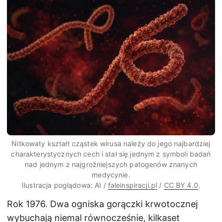
Nitkowaty kształt cząstek wirusa należy do jego najbardziej
charakterystycznych cech i stał się jednym z symboli badań
nad jednym z najgroźniejszych patogenów znanych
medycynie.
Ilustracja poglądowa: AI /
faleinspiracji.pl
/
CC BY 4.0
.
Rok 1976. Dwa ogniska gorączki krwotocznej
wybuchają niemal równocześnie, kilkaset