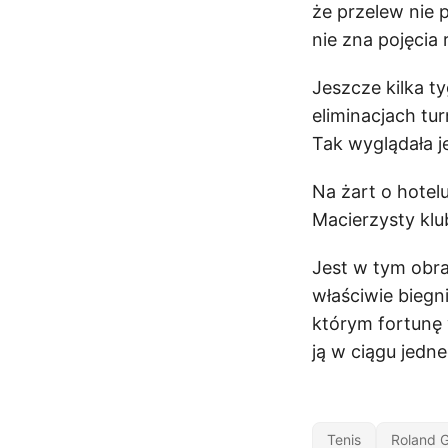
że przelew nie 
nie zna pojęcia 
Jeszcze kilka t
eliminacjach tur
Tak wyglądała j
Na żart o hotel
Macierzysty klu
Jest w tym obra
właściwie biegn
którym fortunę 
ją w ciągu jedn
Tenis
Roland G