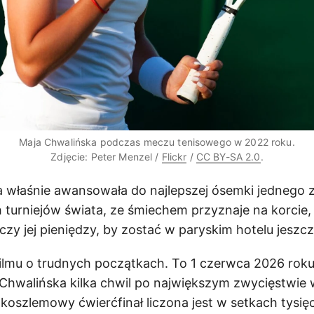
Maja Chwalińska podczas meczu tenisowego w 2022 roku.
Zdjęcie: Peter Menzel /
Flickr
/
CC BY-SA 2.0
.
ra właśnie awansowała do najlepszej ósemki jednego 
 turniejów świata, ze śmiechem przyznaje na korcie, 
czy jej pieniędzy, by zostać w paryskim hotelu jeszcz
filmu o trudnych początkach. To 1 czerwca 2026 roku,
 Chwalińska kilka chwil po największym zwycięstwie w
koszlemowy ćwierćfinał liczona jest w setkach tysię