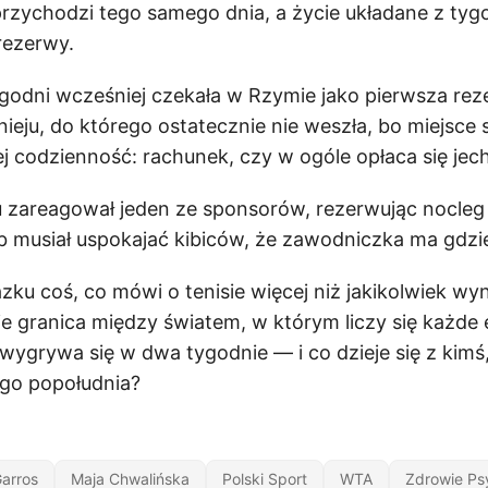
przychodzi tego samego dnia, a życie układane z tyg
rezerwy.
ygodni wcześniej czekała w Rzymie jako pierwsza r
nieju, do którego ostatecznie nie weszła, bo miejsce s
ej codzienność: rachunek, czy w ogóle opłaca się jec
u zareagował jeden ze sponsorów, rezerwując nocleg dl
b musiał uspokajać kibiców, że zawodniczka ma gdzi
zku coś, co mówi o tenisie więcej niż jakikolwiek wy
ie granica między światem, w którym liczy się każde 
wygrywa się w dwa tygodnie — i co dzieje się z kimś
ego popołudnia?
arros
Maja Chwalińska
Polski Sport
WTA
Zdrowie Ps