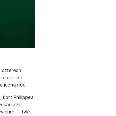
z czterech
że nie jest
e jedną noc.
 kort Philippe’a
 karierze.
cy euro — tyle