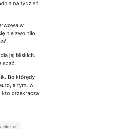
odnia na tydzień
ezerwowa w
ię nie zwolniło.
hać.
a jej bliskich.
e spać.
nik. Bo którędy
euro, a tym, w
, kto przekracza
ychiczne