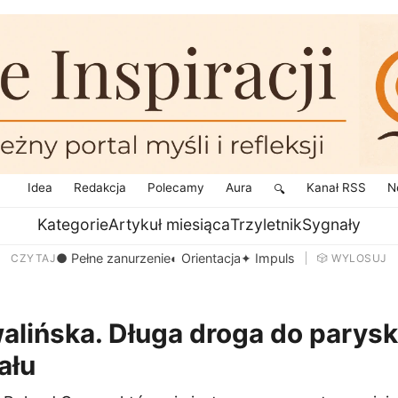
Idea
Redakcja
Polecamy
Aura
Kanał RSS
N
🔍
Kategorie
Artykuł miesiąca
Trzyletnik
Sygnały
● Pełne zanurzenie
◐ Orientacja
✦ Impuls
CZYTAJ
🎲 WYLOSUJ
alińska. Długa droga do parys
ału