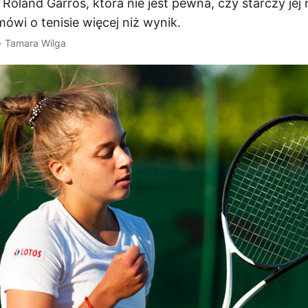
 Roland Garros, która nie jest pewna, czy starczy jej 
ówi o tenisie więcej niż wynik.
 · Tamara Wilga