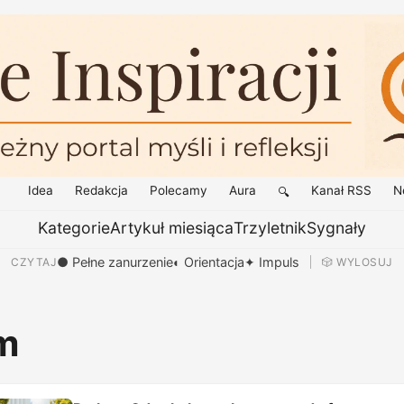
Idea
Redakcja
Polecamy
Aura
Kanał RSS
N
🔍
Kategorie
Artykuł miesiąca
Trzyletnik
Sygnały
● Pełne zanurzenie
◐ Orientacja
✦ Impuls
CZYTAJ
🎲 WYLOSUJ
m