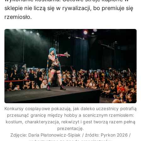
sklepie nie liczą się w rywalizacji, bo premiuje się
rzemiosło.
Konkursy cosplayowe pokazują, jak daleko uczestnicy potrafią
przesunąć granicę między hobby a scenicznym rzemiosłem:
kostium, charakteryzacja, rekwizyt i gest tworzą razem pełną
prezentację.
Zdjęcie: Daria Płatonowicz-Sipiak / źródło: Pyrkon 2026 /