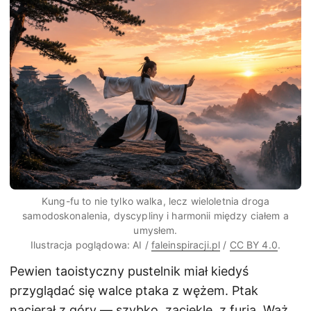
Kung-fu to nie tylko walka, lecz wieloletnia droga
samodoskonalenia, dyscypliny i harmonii między ciałem a
umysłem.
Ilustracja poglądowa: AI /
faleinspiracji.pl
/
CC BY 4.0
.
Pewien taoistyczny pustelnik miał kiedyś
przyglądać się walce ptaka z wężem. Ptak
nacierał z góry — szybko, zaciekle, z furią. Wąż