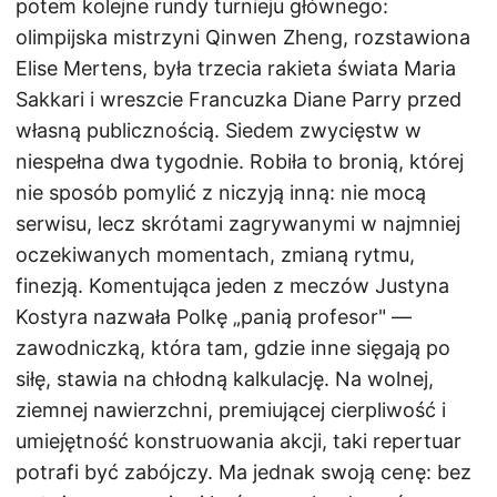
potem kolejne rundy turnieju głównego:
olimpijska mistrzyni Qinwen Zheng, rozstawiona
Elise Mertens, była trzecia rakieta świata Maria
Sakkari i wreszcie Francuzka Diane Parry przed
własną publicznością. Siedem zwycięstw w
niespełna dwa tygodnie. Robiła to bronią, której
nie sposób pomylić z niczyją inną: nie mocą
serwisu, lecz skrótami zagrywanymi w najmniej
oczekiwanych momentach, zmianą rytmu,
finezją. Komentująca jeden z meczów Justyna
Kostyra nazwała Polkę „panią profesor" —
zawodniczką, która tam, gdzie inne sięgają po
siłę, stawia na chłodną kalkulację. Na wolnej,
ziemnej nawierzchni, premiującej cierpliwość i
umiejętność konstruowania akcji, taki repertuar
potrafi być zabójczy. Ma jednak swoją cenę: bez