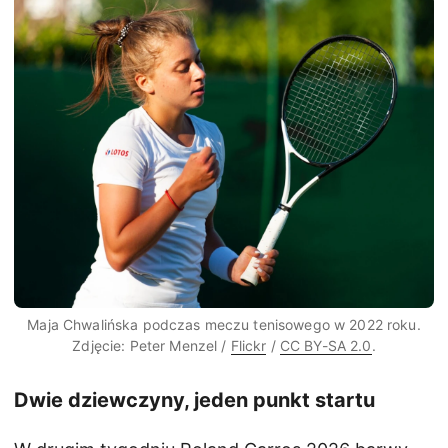
Maja Chwalińska podczas meczu tenisowego w 2022 roku.
Zdjęcie: Peter Menzel /
Flickr
/
CC BY-SA 2.0
.
Dwie dziewczyny, jeden punkt startu