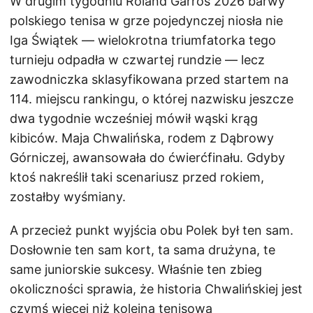
W drugim tygodniu Roland Garros 2026 barwy
polskiego tenisa w grze pojedynczej niosła nie
Iga Świątek — wielokrotna triumfatorka tego
turnieju odpadła w czwartej rundzie — lecz
zawodniczka sklasyfikowana przed startem na
114. miejscu rankingu, o której nazwisku jeszcze
dwa tygodnie wcześniej mówił wąski krąg
kibiców. Maja Chwalińska, rodem z Dąbrowy
Górniczej, awansowała do ćwierćfinału. Gdyby
ktoś nakreślił taki scenariusz przed rokiem,
zostałby wyśmiany.
A przecież punkt wyjścia obu Polek był ten sam.
Dosłownie ten sam kort, ta sama drużyna, te
same juniorskie sukcesy. Właśnie ten zbieg
okoliczności sprawia, że historia Chwalińskiej jest
czymś więcej niż kolejną tenisową