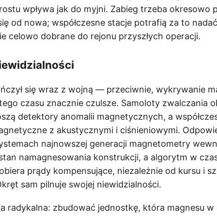
ostu wpływa jak do myjni. Zabieg trzeba okresowo 
się od nowa; współczesne stacje potrafią za to nada
 celowo dobrane do rejonu przyszłych operacji.
iewidzialności
ończył się wraz z wojną — przeciwnie, wykrywanie 
mtego czasu znacznie czulsze. Samoloty zwalczania 
zą detektory anomalii magnetycznych, a współcze
magnetyczne z akustycznymi i ciśnieniowymi. Odpowie
 systemach najnowszej generacji magnetometry wewn
stan namagnesowania konstrukcji, a algorytm w czas
biera prądy kompensujące, niezależnie od kursu i s
kręt sam pilnuje swojej niewidzialności.
oga radykalna: zbudować jednostkę, która magnesu w 