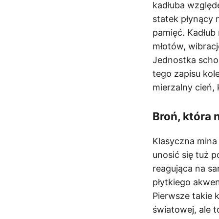
kadłuba względe
statek płynący 
pamięć. Kadłub 
młotów, wibracj
Jednostka schod
tego zapisu ko
mierzalny cień, 
Broń, która 
Klasyczna mina
unosić się tuż 
reagująca na sa
płytkiego akwen
Pierwsze takie 
światowej, ale 