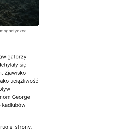
a magnetyczna
awigatorzy
chylały się
m. Zjawisko
jako uciążliwość
wpływ
ronom George
e kadłubów
ugiej strony.