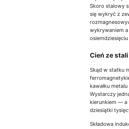
Skoro stalowy s
się wykryć z ze
rozmagnesowywa
wykrywaniem a n
osiemdziesięciu 
Cień ze stali
Skąd w statku m
ferromagnetyki
kawałku metalu 
Wystarczy jedna
kierunkiem — a 
dziesiątki tysi
Składowa induk