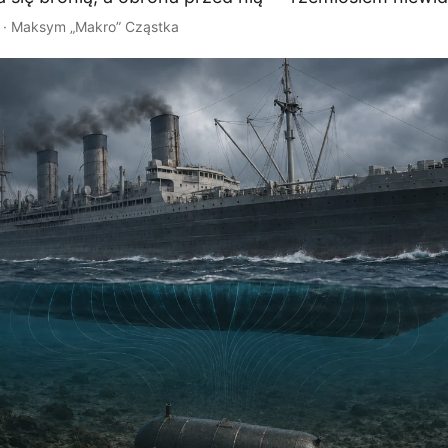
 · Maksym „Makro” Cząstka