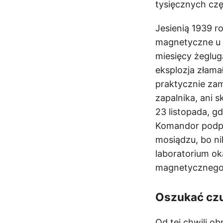
tysięcznych czę
Jesienią 1939 r
magnetyczne u u
miesięcy żeglug
eksplozja złama
praktycznie zam
zapalnika, ani 
23 listopada, g
Komandor podpo
mosiądzu, bo ni
laboratorium ok
magnetycznego 
Oszukać czu
Od tej chwili ob