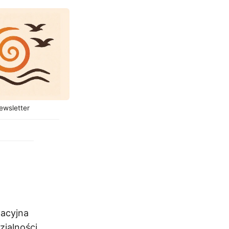
ewsletter
gacyjna
zialności.