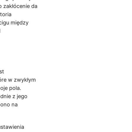
o zakłócenie da
toria
cigu między
d
st
óre w zwykłym
oje pola.
dnie z jego
 ono na
stawienia