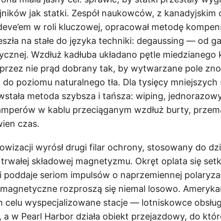
jników jak statki. Zespół naukowców, z kanadyjskim
ve’em w roli kluczowej, opracował metodę kompensac
szła na stałe do języka techniki: degaussing — od ga
ycznej. Wzdłuż kadłuba układano pętle miedzianego k
rzez nie prąd dobrany tak, by wytwarzane pole zno
l do poziomu naturalnego tła. Dla tysięcy mniejszych
tała metoda szybsza i tańsza: wiping, jednorazowy
amperów w kablu przeciąganym wzdłuż burty, prze
ien czas.
owizacji wyrósł drugi filar ochrony, stosowany do dz
 trwałej składowej magnetyzmu. Okręt oplata się se
 i poddaje seriom impulsów o naprzemiennej polaryzacj
y magnetyczne rozproszą się niemal losowo. Ameryk
 celu wyspecjalizowane stacje — lotniskowce obsług
, a w Pearl Harbor działa obiekt przejazdowy, do któ