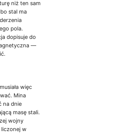
turę niż ten sam
 bo stal ma
uderzenia
ego pola.
ja dopisuje do
magnetyczna —
ić.
musiała więc
ować. Mina
ć na dnie
jącą masę stali.
zej wojny
 liczonej w