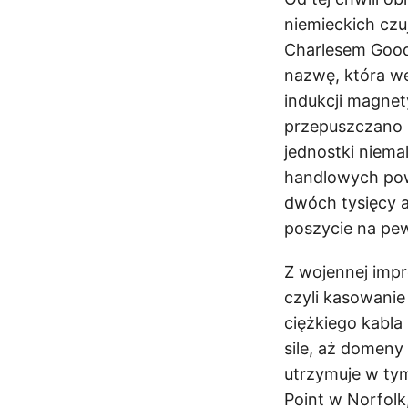
niemieckich czu
Charlesem Goode
nazwę, która we
indukcji magnet
przepuszczano p
jednostki niema
handlowych pows
dwóch tysięcy 
poszycie na pew
Z wojennej impr
czyli kasowanie
ciężkiego kabla
sile, aż domen
utrzymuje w tym
Point w Norfolk