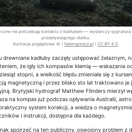
czne nie potrzebują kontaktu z kadłubem — wystarczy sygnatur
przepływającego statku.
Ilustracja poglądowa: AI /
faleinspiracji.pl
/
CC BY 4.0
.
u drewniane kadłuby zaczęły ustępować żelaznym, n
ażeniem, że igły ich kompasów kłamią — wskazania od
iesiąt stopni, a wielkość błędu zmieniała się z kurse
ą magnetyczną i przez blisko sto lat traktowano je 
jną. Brytyjski hydrograf Matthew Flinders mierzył 
za na kompas już podczas opływania Australii, ast
 praktyczny system korekcji, a wiedza o magnetyzmi
czników i instrukcji, dostępna dla każdego.
nak spojrzeć na ten publiczny, oswojony problem z dr