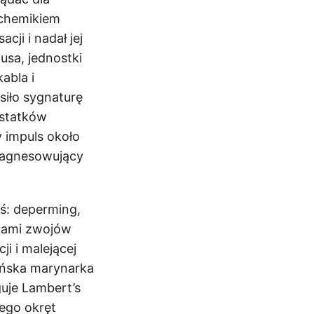
 chemikiem
ji i nadał jej
usa, jednostki
abla i
siło sygnaturę
 statków
 impuls około
magnesowujący
iś: deperming,
tkami zwojów
i i malejącej
ańska marynarka
uje Lambert’s
rego okręt