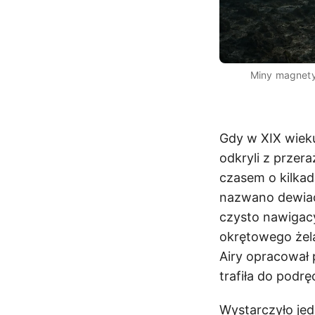
Miny magnety
Gdy w XIX wiek
odkryli z przer
czasem o kilkadz
nazwano dewiacj
czysto nawigacy
okrętowego żela
Airy opracował
trafiła do podrę
Wystarczyło jed