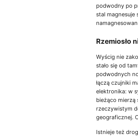
podwodny po pr
stal magnesuje 
namagnesowanie
Rzemiosło n
Wyścig nie zak
stało się od ta
podwodnych nos
łączą czujniki 
elektronika: w
bieżąco mierzą 
rzeczywistym do
geograficznej. O
Istnieje też dr