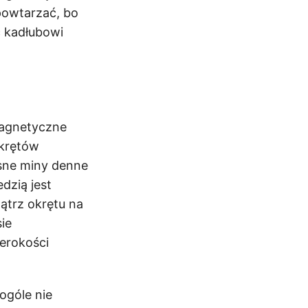
powtarzać, bo
ć kadłubowi
magnetyczne
okrętów
sne miny denne
dzią jest
ątrz okrętu na
ie
zerokości
ogóle nie