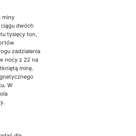
ć miny
w ciągu dwóch
tu tysięcy ton,
portów
rogu zadziałania
 w nocy z 22 na
tkniętą minę.
agnetycznego
ku. W
ola
y.
lądać dla