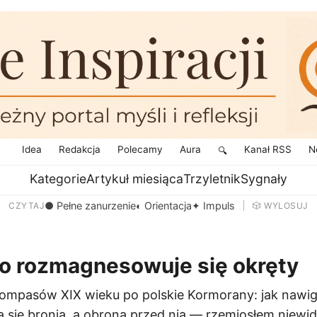
Idea
Redakcja
Polecamy
Aura
Kanał RSS
N
🔍
Kategorie
Artykuł miesiąca
Trzyletnik
Sygnały
● Pełne zanurzenie
◐ Orientacja
✦ Impuls
CZYTAJ
🎲 WYLOSUJ
co rozmagnesowuje się okręty
kompasów XIX wieku po polskie Kormorany: jak nawi
a się bronią, a obrona przed nią — rzemiosłem niewid