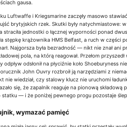
ściach gausa.
oku Luftwaffe i Kriegsmarine zaczęły masowo stawia
jść brytyjskich rzek. Skutki były natychmiastowe: 
a straciła jednostki o łącznej wyporności ponad dwus
ła stępkę krążownika HMS Belfast, a ruch w części 
arł. Najgorsza była bezradność — nikt nie znał ani p
składowej pola, na którą reagował. Przełom przyszedł
dy odpływ odsłonił na płyciźnie koło Shoeburyness nie
rucznik John Ouvry rozbroił ją narzędziami z niem
kt nie wiedział, czy stalowy klucz nie uruchomi ładun
azało się, że zapalnik reaguje na pionową składową p
statku — i że poniżej pewnego progu pozostaje ślep
jnik, wymazać pamięć
rona miała jasny cel: sprawić, by statki przestały wyg