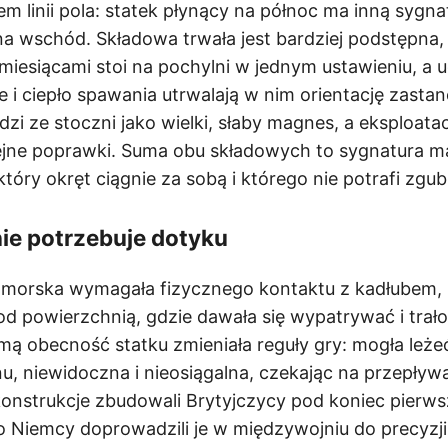
m linii pola: statek płynący na północ ma inną sygna
na wschód. Składowa trwała jest bardziej podstępna,
miesiącami stoi na pochylni w jednym ustawieniu, a 
e i ciepło spawania utrwalają w nim orientację zastan
zi ze stoczni jako wielki, słaby magnes, a eksploatac
lejne poprawki. Suma obu składowych to sygnatura 
który okręt ciągnie za sobą i którego nie potrafi zgub
nie potrzebuje dotyku
 morska wymagała fizycznego kontaktu z kadłubem, 
pod powierzchnią, gdzie dawała się wypatrywać i trał
mą obecność statku zmieniała reguły gry: mogła leże
u, niewidoczna i nieosiągalna, czekając na przepływa
konstrukcje zbudowali Brytyjczycy pod koniec pierws
to Niemcy doprowadzili je w międzywojniu do precyzji