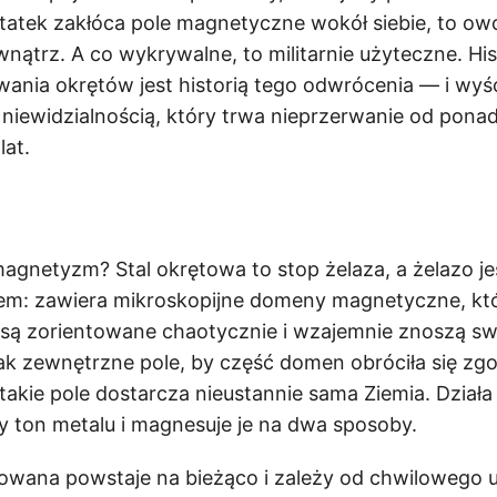
tatek zakłóca pole magnetyczne wokół siebie, to ow
wnątrz. A co wykrywalne, to militarnie użyteczne. His
nia okrętów jest historią tego odwrócenia — i wyś
iewidzialnością, który trwa nieprzerwanie od pona
lat.
agnetyzm? Stal okrętowa to stop żelaza, a żelazo je
em: zawiera mikroskopijne domeny magnetyczne, kt
są zorientowane chaotycznie i wzajemnie znoszą sw
k zewnętrzne pole, by część domen obróciła się zgo
takie pole dostarcza nieustannie sama Ziemia. Działa
ęcy ton metalu i magnesuje je na dwa sposoby.
owana powstaje na bieżąco i zależy od chwilowego u