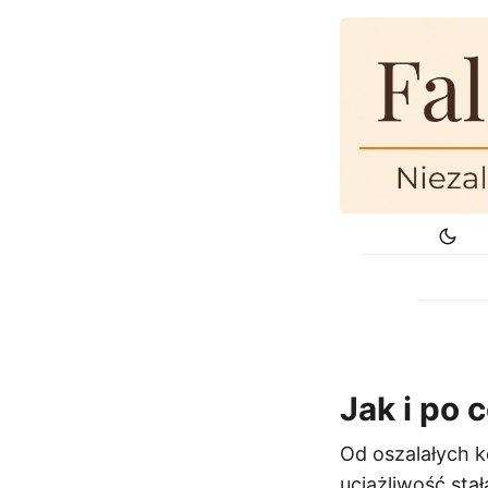
Jak i po 
Od oszalałych 
uciążliwość stał