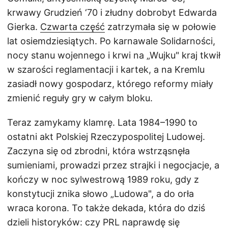
krwawy Grudzień ‘70 i złudny dobrobyt Edwarda
Gierka.
Czwarta część
zatrzymała się w połowie
lat osiemdziesiątych. Po karnawale Solidarności,
nocy stanu wojennego i krwi na „Wujku" kraj tkwił
w szarości reglamentacji i kartek, a na Kremlu
zasiadł nowy gospodarz, którego reformy miały
zmienić reguły gry w całym bloku.
Teraz zamykamy klamrę. Lata 1984–1990 to
ostatni akt Polskiej Rzeczypospolitej Ludowej.
Zaczyna się od zbrodni, która wstrząsnęła
sumieniami, prowadzi przez strajki i negocjacje, a
kończy w noc sylwestrową 1989 roku, gdy z
konstytucji znika słowo „Ludowa", a do orła
wraca korona. To także dekada, która do dziś
dzieli historyków: czy PRL naprawdę się