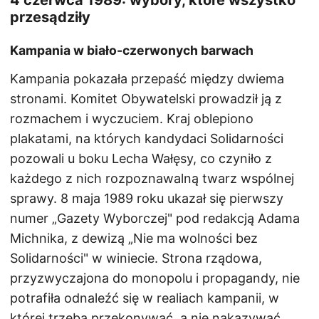
4 czerwca 1989: wybory, które wszystko
przesądziły
Kampania w biało-czerwonych barwach
Kampania pokazała przepaść między dwiema
stronami. Komitet Obywatelski prowadził ją z
rozmachem i wyczuciem. Kraj oblepiono
plakatami, na których kandydaci Solidarności
pozowali u boku Lecha Wałęsy, co czyniło z
każdego z nich rozpoznawalną twarz wspólnej
sprawy. 8 maja 1989 roku ukazał się pierwszy
numer „Gazety Wyborczej" pod redakcją Adama
Michnika, z dewizą „Nie ma wolności bez
Solidarności" w winiecie. Strona rządowa,
przyzwyczajona do monopolu i propagandy, nie
potrafiła odnaleźć się w realiach kampanii, w
której trzeba przekonywać, a nie nakazywać.