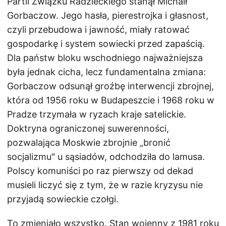
Partii Związku Radzieckiego stanął Michaił
Gorbaczow. Jego hasła, pierestrojka i głasnost,
czyli przebudowa i jawność, miały ratować
gospodarkę i system sowiecki przed zapaścią.
Dla państw bloku wschodniego najważniejsza
była jednak cicha, lecz fundamentalna zmiana:
Gorbaczow odsunął groźbę interwencji zbrojnej,
która od 1956 roku w Budapeszcie i 1968 roku w
Pradze trzymała w ryzach kraje satelickie.
Doktryna ograniczonej suwerenności,
pozwalająca Moskwie zbrojnie „bronić
socjalizmu" u sąsiadów, odchodziła do lamusa.
Polscy komuniści po raz pierwszy od dekad
musieli liczyć się z tym, że w razie kryzysu nie
przyjadą sowieckie czołgi.
To zmieniało wszystko. Stan wojenny z 1981 roku