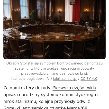
Okrągły Stół stał się symbolem kontrolowanego demontażu
systemu, w którym władza i opozycja próbowały
przeprowadzić zmianę bez rozlewu krwi.
Ilustracja poglądowa: AI /
faleinspiracji.pl
/
CC BY 4.0
.
Za nami cztery dekady.
Pierwsza część cyklu
opisała narodziny systemu komunistycznego i
mrok stalinizmu, kolejne przyniosły odwilż
Gomułki, antysemicką czystkę Marca ‘68,