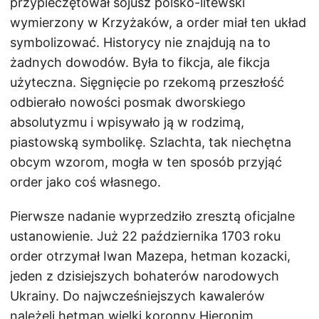
przypieczętował sojusz polsko-litewski
wymierzony w Krzyżaków, a order miał ten układ
symbolizować. Historycy nie znajdują na to
żadnych dowodów. Była to fikcja, ale fikcja
użyteczna. Sięgnięcie po rzekomą przeszłość
odbierało nowości posmak dworskiego
absolutyzmu i wpisywało ją w rodzimą,
piastowską symbolikę. Szlachta, tak niechętna
obcym wzorom, mogła w ten sposób przyjąć
order jako coś własnego.
Pierwsze nadanie wyprzedziło zresztą oficjalne
ustanowienie. Już 22 października 1703 roku
order otrzymał Iwan Mazepa, hetman kozacki,
jeden z dzisiejszych bohaterów narodowych
Ukrainy. Do najwcześniejszych kawalerów
należeli hetman wielki koronny Hieronim