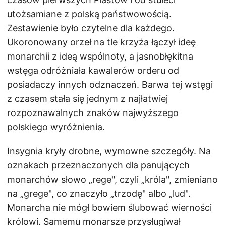
utożsamiane z polską państwowością.
Zestawienie było czytelne dla każdego.
Ukoronowany orzeł na tle krzyża łączył ideę
monarchii z ideą wspólnoty, a jasnobłękitna
wstęga odróżniała kawalerów orderu od
posiadaczy innych odznaczeń. Barwa tej wstęgi
z czasem stała się jednym z najłatwiej
rozpoznawalnych znaków najwyższego
polskiego wyróżnienia.
Insygnia kryły drobne, wymowne szczegóły. Na
oznakach przeznaczonych dla panujących
monarchów słowo „rege", czyli „króla", zmieniano
na „grege", co znaczyło „trzodę" albo „lud".
Monarcha nie mógł bowiem ślubować wierności
królowi. Samemu monarsze przysługiwał