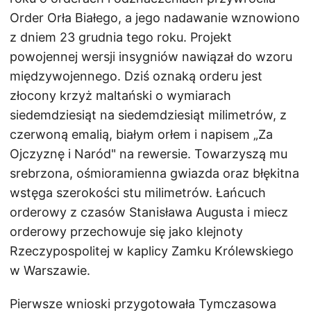
Order Orła Białego, a jego nadawanie wznowiono
z dniem 23 grudnia tego roku. Projekt
powojennej wersji insygniów nawiązał do wzoru
międzywojennego. Dziś oznaką orderu jest
złocony krzyż maltański o wymiarach
siedemdziesiąt na siedemdziesiąt milimetrów, z
czerwoną emalią, białym orłem i napisem „Za
Ojczyznę i Naród" na rewersie. Towarzyszą mu
srebrzona, ośmioramienna gwiazda oraz błękitna
wstęga szerokości stu milimetrów. Łańcuch
orderowy z czasów Stanisława Augusta i miecz
orderowy przechowuje się jako klejnoty
Rzeczypospolitej w kaplicy Zamku Królewskiego
w Warszawie.
Pierwsze wnioski przygotowała Tymczasowa