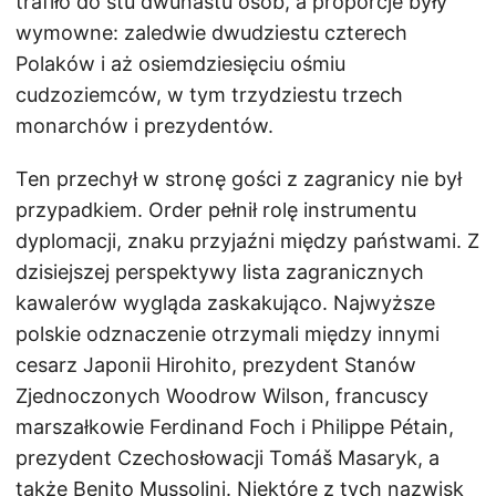
trafiło do stu dwunastu osób, a proporcje były
wymowne: zaledwie dwudziestu czterech
Polaków i aż osiemdziesięciu ośmiu
cudzoziemców, w tym trzydziestu trzech
monarchów i prezydentów.
Ten przechył w stronę gości z zagranicy nie był
przypadkiem. Order pełnił rolę instrumentu
dyplomacji, znaku przyjaźni między państwami. Z
dzisiejszej perspektywy lista zagranicznych
kawalerów wygląda zaskakująco. Najwyższe
polskie odznaczenie otrzymali między innymi
cesarz Japonii Hirohito, prezydent Stanów
Zjednoczonych Woodrow Wilson, francuscy
marszałkowie Ferdinand Foch i Philippe Pétain,
prezydent Czechosłowacji Tomáš Masaryk, a
także Benito Mussolini. Niektóre z tych nazwisk