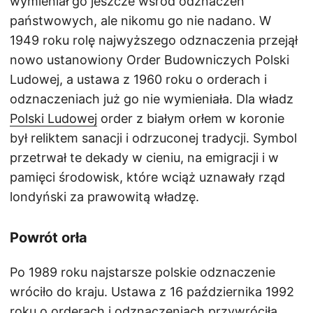
wymieniał go jeszcze wśród odznaczeń
państwowych, ale nikomu go nie nadano. W
1949 roku rolę najwyższego odznaczenia przejął
nowo ustanowiony Order Budowniczych Polski
Ludowej, a ustawa z 1960 roku o orderach i
odznaczeniach już go nie wymieniała. Dla władz
Polski Ludowej
order z białym orłem w koronie
był reliktem sanacji i odrzuconej tradycji. Symbol
przetrwał te dekady w cieniu, na emigracji i w
pamięci środowisk, które wciąż uznawały rząd
londyński za prawowitą władzę.
Powrót orła
Po 1989 roku najstarsze polskie odznaczenie
wróciło do kraju. Ustawa z 16 października 1992
roku o orderach i odznaczeniach przywróciła