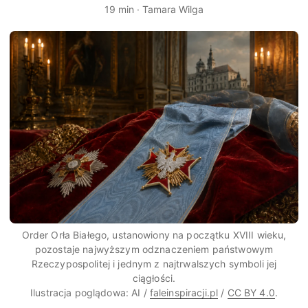
19 min · Tamara Wilga
Order Orła Białego, ustanowiony na początku XVIII wieku,
pozostaje najwyższym odznaczeniem państwowym
Rzeczypospolitej i jednym z najtrwalszych symboli jej
ciągłości.
Ilustracja poglądowa: AI /
faleinspiracji.pl
/
CC BY 4.0
.