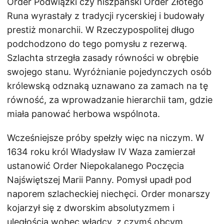
Order Podwiązki czy hiszpański Order Złotego
Runa wyrastały z tradycji rycerskiej i budowały
prestiż monarchii. W Rzeczypospolitej długo
podchodzono do tego pomysłu z rezerwą.
Szlachta strzegła zasady równości w obrębie
swojego stanu. Wyróżnianie pojedynczych osób
królewską odznaką uznawano za zamach na tę
równość, za wprowadzanie hierarchii tam, gdzie
miała panować herbowa wspólnota.
Wcześniejsze próby spełzły więc na niczym. W
1634 roku król Władysław IV Waza zamierzał
ustanowić Order Niepokalanego Poczęcia
Najświętszej Marii Panny. Pomysł upadł pod
naporem szlacheckiej niechęci. Order monarszy
kojarzył się z dworskim absolutyzmem i
uległością wobec władcy, z czymś obcym