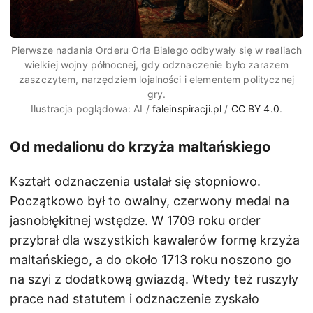
Pierwsze nadania Orderu Orła Białego odbywały się w realiach
wielkiej wojny północnej, gdy odznaczenie było zarazem
zaszczytem, narzędziem lojalności i elementem politycznej
gry.
Ilustracja poglądowa: AI /
faleinspiracji.pl
/
CC BY 4.0
.
Od medalionu do krzyża maltańskiego
Kształt odznaczenia ustalał się stopniowo.
Początkowo był to owalny, czerwony medal na
jasnobłękitnej wstędze. W 1709 roku order
przybrał dla wszystkich kawalerów formę krzyża
maltańskiego, a do około 1713 roku noszono go
na szyi z dodatkową gwiazdą. Wtedy też ruszyły
prace nad statutem i odznaczenie zyskało