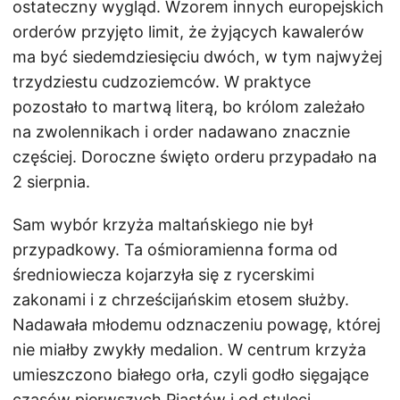
ostateczny wygląd. Wzorem innych europejskich
orderów przyjęto limit, że żyjących kawalerów
ma być siedemdziesięciu dwóch, w tym najwyżej
trzydziestu cudzoziemców. W praktyce
pozostało to martwą literą, bo królom zależało
na zwolennikach i order nadawano znacznie
częściej. Doroczne święto orderu przypadało na
2 sierpnia.
Sam wybór krzyża maltańskiego nie był
przypadkowy. Ta ośmioramienna forma od
średniowiecza kojarzyła się z rycerskimi
zakonami i z chrześcijańskim etosem służby.
Nadawała młodemu odznaczeniu powagę, której
nie miałby zwykły medalion. W centrum krzyża
umieszczono białego orła, czyli godło sięgające
czasów pierwszych Piastów i od stuleci