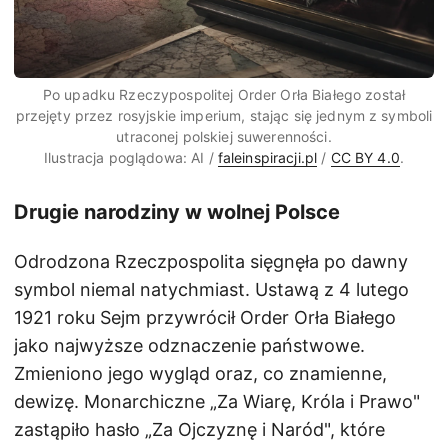
Po upadku Rzeczypospolitej Order Orła Białego został
przejęty przez rosyjskie imperium, stając się jednym z symboli
utraconej polskiej suwerenności.
Ilustracja poglądowa: AI /
faleinspiracji.pl
/
CC BY 4.0
.
Drugie narodziny w wolnej Polsce
Odrodzona Rzeczpospolita sięgnęła po dawny
symbol niemal natychmiast. Ustawą z 4 lutego
1921 roku Sejm przywrócił Order Orła Białego
jako najwyższe odznaczenie państwowe.
Zmieniono jego wygląd oraz, co znamienne,
dewizę. Monarchiczne „Za Wiarę, Króla i Prawo"
zastąpiło hasło „Za Ojczyznę i Naród", które